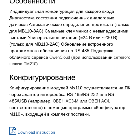
Особенности
Индивидуальная конфигурация для каждого входа
Диагностика состояния подключенных аналоговых
датчиков Автоматическое определение протокола (только
для МВ110-8АС) Съемные клеммники с невыпадающими
винтами Универсальное питание (=24 В или ~230 В)
(только для МВ110-2АС) Обновление встроенного
программного обеспечения по RS-485 Поддержка
облачного сервиса
(при использовании
OwenCloud
сетевого
)
шлюза ПМ210
Конфигурирование
Конфигурирование модулей Мx110 осуществляется на ПК
через адаптер интерфейса RS-485/RS-232 или RS-
485/USB (например,
или
,
ОВЕН АСЗ-М
ОВЕН АС4
соответственно) с помощью программы «Конфигуратор
М110», входящей в комплект поставки.
Download instruction