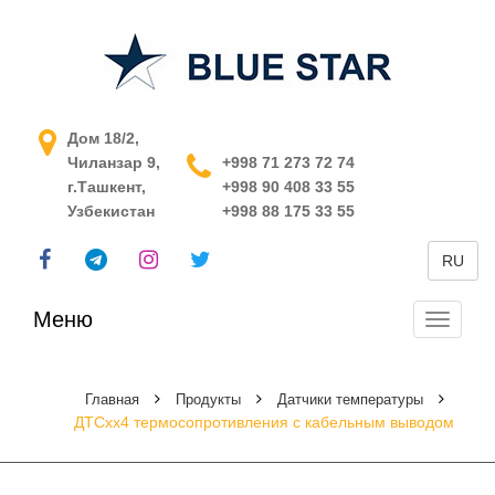
АСУ ТП в Узбекистане
Дом 18/2,
Чиланзар 9,
+998 71 273 72 74
г.Ташкент,
+998 90 408 33 55
Узбекистан
+998 88 175 33 55
RU
Меню
Перекл
навига
Главная
Продукты
Датчики температуры
ДТСхх4 термосопротивления с кабельным выводом