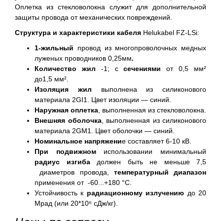
Оплетка из стекловолокна служит для дополнительной
защиты провода от механических повреждений.
Структура и характеристики кабеля
Helukabel FZ-LSi:
1-жильный
провод из многопроволочных медных
луженых проводников 0,25мм
.
Количество жил
-1; с
сечениями
от
0,5 мм²
до1,5 мм².
Изоляция жил
выполнена из силиконового
материала 2GI1. Цвет изоляции — синий.
Наружная оплетка
, выполненная из стекловолокна.
Внешняя оболочка
, выполненная из силиконового
материала 2GM1. Цвет оболочки — синий.
Номинальное напряжени
е составляет 6-10 кВ.
При подвижном
использовании минимальный
радиус изгиба
должен быть не меньше 7,5
диаметров провода,
температурн
ый диапазон
применения от -60...+180 °С.
Устойчивость к
радиационному излучению
до 20
Мрад (или 20*10⁶ сДж/кг).