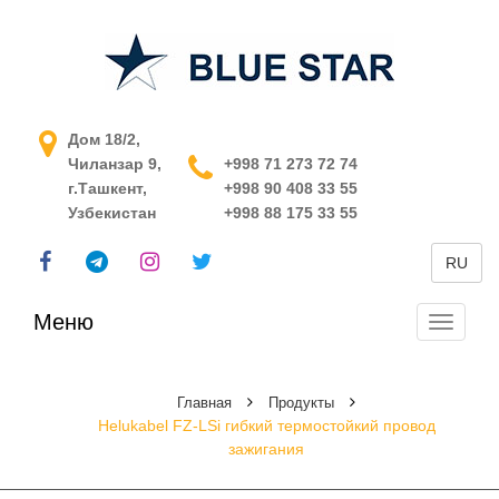
АСУ ТП в Узбекистане
Дом 18/2,
Чиланзар 9,
+998 71 273 72 74
г.Ташкент,
+998 90 408 33 55
Узбекистан
+998 88 175 33 55
RU
Меню
Перекл
навига
Главная
Продукты
Helukabel FZ-LSi гибкий термостойкий провод
зажигания