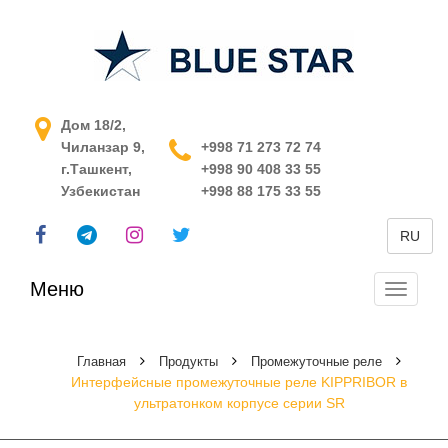
АСУ ТП в Узбекистане
Дом 18/2,
Чиланзар 9,
+998 71 273 72 74
г.Ташкент,
+998 90 408 33 55
Узбекистан
+998 88 175 33 55
RU
Меню
Перекл
навига
Главная
Продукты
Промежуточные реле
Интерфейсные промежуточные реле KIPPRIBOR в
ультратонком корпусе серии SR