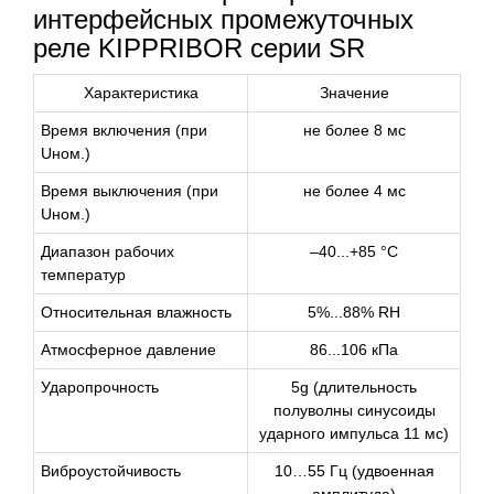
интерфейсных промежуточных
реле KIPPRIBOR серии SR
Характеристика
Значение
Время включения (при
не более 8 мс
Uном.)
Время выключения (при
не более 4 мс
Uном.)
Диапазон рабочих
–40...+85 °С
температур
Относительная влажность
5%...88% RH
Атмосферное давление
86...106 кПа
Ударопрочность
5g (длительность
полуволны синусоиды
ударного импульса 11 мс)
Виброустойчивость
10…55 Гц (удвоенная
амплитуда)