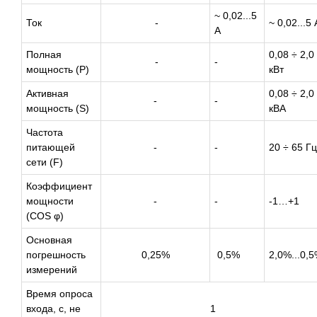
~ 0,02...5
Ток
-
~ 0,02...5 
А
Полная
0,08 ÷ 2,0
-
-
мощность (P)
кВт
Активная
0,08 ÷ 2,0
-
-
мощность (S)
кВА
Частота
питающей
-
-
20 ÷ 65 Гц
сети (F)
Коэффициент
мощности
-
-
-1…+1
(COS φ)
Основная
погрешность
0,25%
0,5%
2,0%...0,
измерений
Время опроса
входа, с, не
1