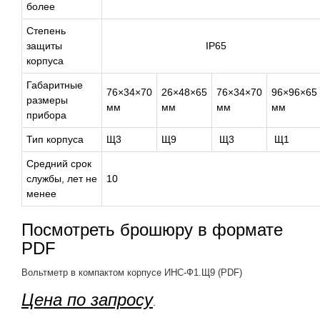
более
Степень
защиты
IP65
корпуса
Габаритные
76×34×70
26×48×65
76×34×70
96×96×65
размеры
мм
мм
мм
мм
прибора
Тип корпуса
Щ3
Щ9
Щ3
Щ1
Средний срок
службы, лет не
10
менее
Посмотреть брошюру в формате
PDF
Вольтметр в компактом корпусе ИНС-Ф1.Щ9 (PDF)
Цена по запросу
.