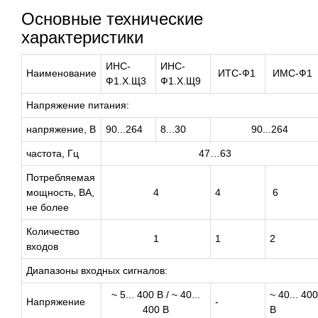
Основные технические
характеристики
ИНС-
ИНС-
Наименование
ИТС-Ф1
ИМС-Ф1
Ф1.Х.Щ3
Ф1.Х.Щ9
Напряжение питания:
напряжение, В
90...264
8...30
90...264
частота, Гц
47…63
Потребляемая
мощность, ВА,
4
4
6
не более
Количество
1
1
2
входов
Диапазоны входных сигналов:
~ 5... 400 В / ~ 40...
~ 40... 400
Напряжение
-
400 В
В