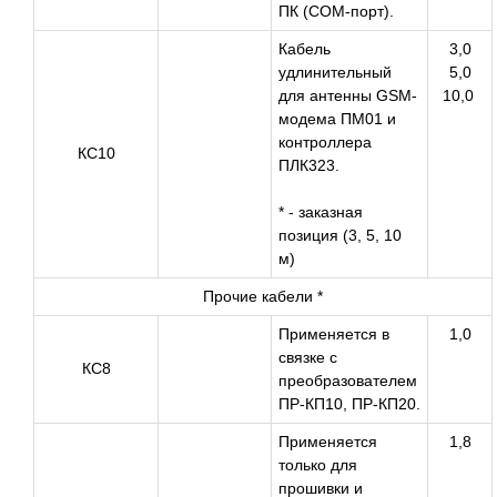
ПК (СОМ-порт).
Кабель
3,0
удлинительный
5,0
для антенны GSM-
10,0
модема ПМ01 и
контроллера
КС10
ПЛК323.
* - заказная
позиция (3, 5, 10
м)
Прочие кабели *
Применяется в
1,0
связке с
КС8
преобразователем
ПР-КП10, ПР-КП20.
Применяется
1,8
только для
прошивки и