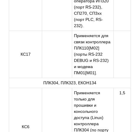
оператора ИП320
(порт RS-232),
СП270, СП3xx
(порт PLC, RS-
232).
Применяется для
связи контроллера
ПЛК110[М02]
КС17
(порты RS-232
DEBUG и RS-232)
и модема
ПМ01[М01].
ПЛК304, ПЛК323, ЕКОН134
Применяется
1,5
только для
прошивки и
консольного
доступа (Linux)
контроллера
КС6
ПЛК304 (по порту