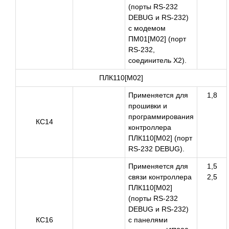
(порты RS-232
DEBUG и RS-232)
с модемом
ПМ01[M02] (порт
RS-232,
соединитель Х2).
ПЛК110[М02]
Применяется для
1,8
прошивки и
программирования
КС14
контроллера
ПЛК110[М02] (порт
RS-232 DEBUG).
Применяется для
1,5
связи контроллера
2,5
ПЛК110[М02]
(порты RS-232
DEBUG и RS-232)
КС16
c панелями