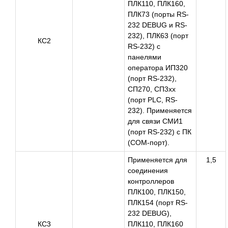
ПЛК110, ПЛК160,
ПЛК73 (порты RS-
232 DEBUG и RS-
232), ПЛК63 (порт
КС2
RS-232) с
панелями
оператора ИП320
(порт RS-232),
СП270, СП3xx
(порт PLC, RS-
232). Применяется
для связи СМИ1
(порт RS-232) с ПК
(COM-порт).
Применяется для
1,5
соединения
контроллеров
ПЛК100, ПЛК150,
ПЛК154 (порт RS-
232 DEBUG),
КС3
ПЛК110, ПЛК160