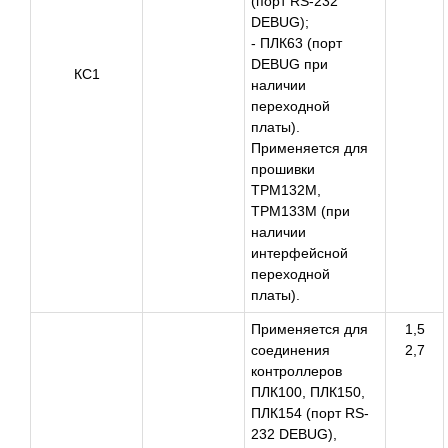
(порт RS-232
DEBUG);
- ПЛК63 (порт
DEBUG при
КС1
наличии
переходной
платы).
Применяется для
прошивки
ТРМ132М,
ТРМ133М (при
наличии
интерфейсной
переходной
платы).
Применяется для
1,5
соединения
2,7
контроллеров
ПЛК100, ПЛК150,
ПЛК154 (порт RS-
232 DEBUG),