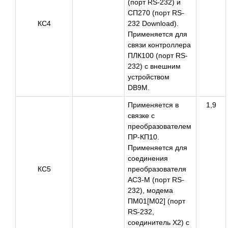
(порт RS-232) и
СП270 (порт RS-
КС4
232 Download).
Применяется для
связи контроллера
ПЛК100 (порт RS-
232) с внешним
устройством
DB9M.
Применяется в
1,9
связке с
преобразователем
ПР-КП10.
Применяется для
соединения
КС5
преобразователя
АС3-М (порт RS-
232), модема
ПМ01[M02] (порт
RS-232,
соединитель Х2) c