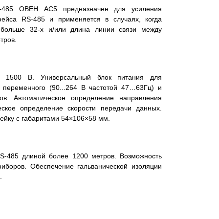
S-485 ОВЕН АС5 предназначен для усиления
фейса RS-485 и применяется в случаях, когда
 больше 32-х и/или длина линии связи между
тров.
о 1500 В. Универсальный блок питания для
 переменного (90...264 В частотой 47…63Гц) и
ов. Автоматическое определение направления
еское определение скорости передачи данных.
рейку с габаритами 54×106×58 мм.
S-485 длиной более 1200 метров. Возможность
риборов. Обеспечение гальванической изоляции
.