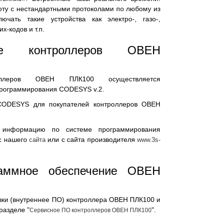
оту с нестандартными протоколами по любому из
ючать такие устройства как электро-, газо-,
х-кодов и т.п.
ние контроллеров ОВЕН
роллеров ОВЕН ПЛК100 осуществляется
рограммирования CODESYS v.2.
CODESYS для покупателей контроллеров ОВЕН
 информацию по системе программирования
с нашего
или с сайта производителя
сайта
www.3s-
раммное обеспечение ОВЕН
ки (внутреннее ПО) контроллера ОВЕН ПЛК100 и
разделе "
".
Сервисное ПО контроллеров ОВЕН ПЛК100