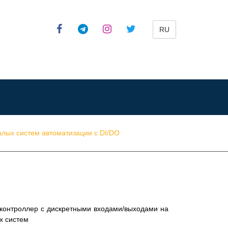
RU
лых систем автоматизации с DI/DO
онтроллер с дискретными входами/выходами на
х систем