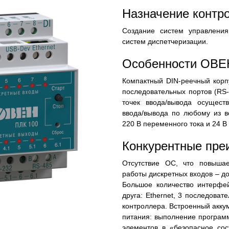
Назначение конт
Создание систем управлени
систем диспетчеризации.
Особенности ОВЕ
Компактный DIN-реечный корп
последовательных портов (RS-
точек ввода/вывода осущес
ввода/вывода по любому из в
220 В переменного тока и 24 В 
Конкурентные пр
Отсутствие ОС, что повышае
работы дискретных входов – до
Большое количество интерфей
друга: Ethernet, 3 последова
контроллера. Встроенный акк
питания: выполнение програм
элементов в «безопасное сос