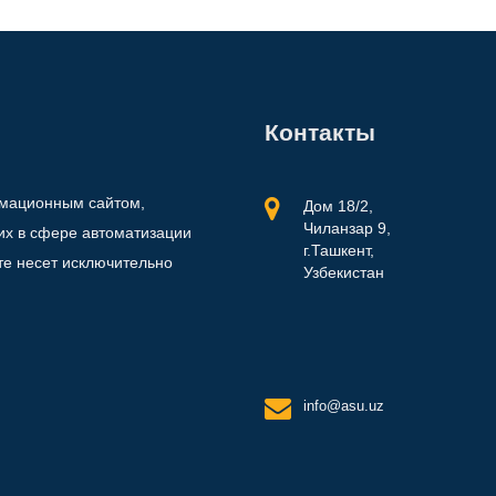
Контакты
рмационным сайтом,
Дом 18/2,
Чиланзар 9,
х в сфере автоматизации
г.Ташкент,
те несет исключительно
Узбекистан
info@asu.uz