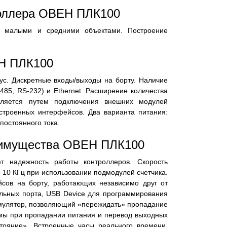
роллера ОВЕН ПЛК100
я малыми и средними объектами. Построение
Н ПЛК100
ус. Дискретные входы/выходы на борту. Наличие
485, RS-232) и Ethernet. Расширение количества
твляется путем подключения внешних модулей
строенных интерфейсов. Два варианта питания:
постоянного тока.
еимущества ОВЕН ПЛК100
т надежность работы контроллеров. Скорость
 10 КГц при использовании подмодулей счетчика.
сов на борту, работающих независимо друг от
тельных порта, USB Device для программирования
умулятор, позволяющий «пережидать» пропадание
мы при пропадании питания и перевод выходных
тояние». Встроенные часы реального времени.