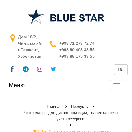
АСУ ТП в Узбекистане
Дом 18/2,
Чиланзар 9,
+998 71 273 72 74
г.Ташкент,
+998 90 408 33 55
Узбекистан
+998 88 175 33 55
RU
Меню
Перекл
навига
Главная
Продукты
Контроллеры для диспетчеризации, телемеханики и
учета ресурсов
ПЛК100-ТЛ программируемый логический