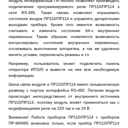
Модуль интерфейсный ПР-МИ485 позволяет производить
подключение программируемого реле ПР110/ПР114 к
сети RS-485. Такая связка позволяет опрашивать
состояния входов ПР110/ПР114 и управлять дискретными
выходами прибора. Кроме того имеется возможность
считывать и изменять состояние 64-х внутренних
переменных. Таким образом, появляется возможность
контролировать состояния внутренних переменных,
отслеживать выполнение алгоритма, а так же удаленно
менять уставки, переключать режимы и т.п.
Например, пользователь может подключить панель
оператора ИП320 и вывести на нее всю необходимую
информацию.
Шина связи модуля и ПР110/ПР114 имеет гальваническую
развязку с портом интерфейса RS-485. Питание модуля
происходит непосредственно от внутреннего источника
ПР110/ПР114, поэтому модуль может применяться как с
модификациями реле на 220 так и на 24 В.
Внимание! Работа приборов ПР110/ПР114 с прибором
ПР-МИ485 возможна только, если прибор ПР110/ПР114