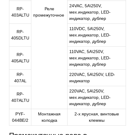
24VAC, 5A\250V,
RP-
Реле
мех.индикатор, LED-
403ALTU
промежуточное
индикатор, дублер
110VDC, 5A\250V,
RP-
мех.индикатор, LED-
405DLTU
индикатор, дублер
110VAC, 5A\250V,
RP-
мех.индикатор, LED-
405ALTU
индикатор, дублер
RP-
220VAC, 5A\250V, LED-
407AL
индикатор
220VAC, 5A\250V,
RP-
мех.индикатор, LED-
407ALTU
индикатор, дублер
PYF-
Монтажная
2-х ярусная, винтовые
044BE/2
колодка
клеммы