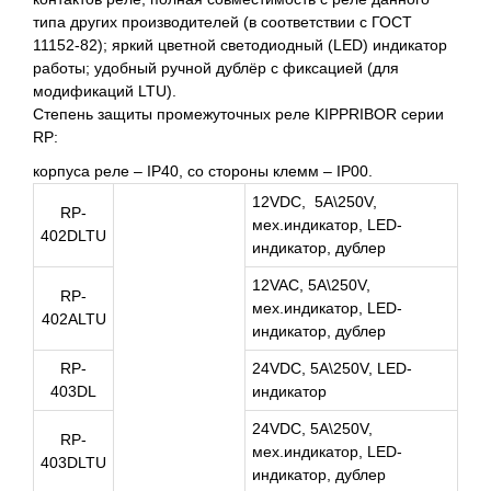
типа других производителей (в соответствии с ГОСТ
11152-82); яркий цветной светодиодный (LED) индикатор
работы; удобный ручной дублёр с фиксацией (для
модификаций LTU).
Степень защиты промежуточных реле KIPPRIBOR серии
RP:
корпуса реле – IP40, со стороны клемм – IР00.
12VDC, 5A\250V,
RP-
мех.индикатор, LED-
402DLTU
индикатор, дублер
12VAC, 5A\250V,
RP-
мех.индикатор, LED-
402ALTU
индикатор, дублер
RP-
24VDC, 5A\250V, LED-
403DL
индикатор
24VDC, 5A\250V,
RP-
мех.индикатор, LED-
403DLTU
индикатор, дублер