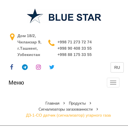
АСУ ТП в Узбекистане
Дом 18/2,
Чиланзар 9,
+998 71 273 72 74
г.Ташкент,
+998 90 408 33 55
Узбекистан
+998 88 175 33 55
RU
Меню
Перекл
навига
Главная
Продукты
Сигнализаторы загазованности
ДЗ-1-СО датчик (сигнализатор) угарного газа