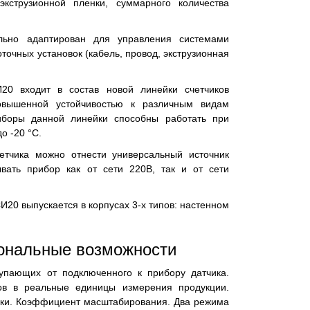
кструзионной пленки, суммарного количества
ьно адаптирован для управления системами
точных установок (кабель, провод, экструзионная
20 входит в состав новой линейки счетчиков
овышенной устойчивостью к различным видам
иборы данной линейки способны работать при
о -20 °С.
етчика можно отнести универсальный источник
ывать прибор как от сети 220В, так и от сети
20 выпускается в корпусах 3-х типов: настенном
ональные возможности
упающих от подключенного к прибору датчика.
ов в реальные единицы измерения продукции.
чки. Коэффициент масштабирования. Два режима