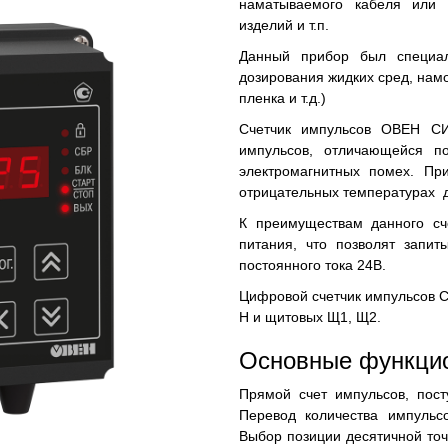
наматываемого кабеля или э
изделий и т.п.
Данный прибор был специал
дозирования жидких сред, намо
пленка и т.д.)
Счетчик импульсов ОВЕН СИ
импульсов, отличающейся п
электромагнитных помех. Пр
отрицательных температурах д
К преимуществам данного сч
питания, что позволят запит
постоянного тока 24В.
Цифровой счетчик импульсов СИ
Н и щитовых Щ1, Щ2.
Основные функци
Прямой счет импульсов, пост
Перевод количества импульс
Выбор позиции десятичной то