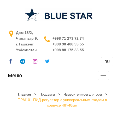
АСУ ТП в Узбекистане
Дом 18/2,
Чиланзар 9,
+998 71 273 72 74
г.Ташкент,
+998 90 408 33 55
Узбекистан
+998 88 175 33 55
RU
Меню
Перекл
навига
Главная
Продукты
Измерители-регуляторы
ТРМ101 ПИД-регулятор с универсальным входом в
корпусе 48×48мм