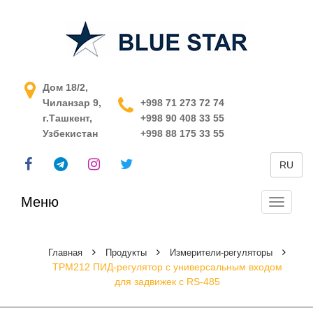
АСУ ТП в Узбекистане
Дом 18/2,
Чиланзар 9,
+998 71 273 72 74
г.Ташкент,
+998 90 408 33 55
Узбекистан
+998 88 175 33 55
RU
Меню
Перекл
навига
Главная
Продукты
Измерители-регуляторы
ТРМ212 ПИД-регулятор с универсальным входом
для задвижек с RS-485