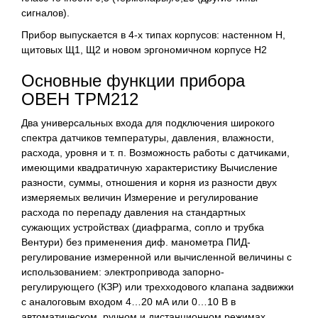
сигналов).
Прибор выпускается в 4-х типах корпусов: настенном Н,
щитовых Щ1, Щ2 и новом эргономичном корпусе Н2
Основные функции прибора
ОВЕН ТРМ212
Два универсальных входа для подключения широкого
спектра датчиков температуры, давления, влажности,
расхода, уровня и т. п. Возможность работы с датчиками,
имеющими квадратичную характеристику Вычисление
разности, суммы, отношения и корня из разности двух
измеряемых величин Измерение и регулирование
расхода по перепаду давления на стандартных
сужающих устройствах (диафрагма, сопло и трубка
Вентури) без применения диф. манометра ПИД-
регулирование измеренной или вычисленной величины с
использованием: электропривода запорно-
регулирующего (КЗР) или трехходового клапана задвижки
с аналоговым входом 4…20 мА или 0…10 В в
автоматическом, ручном и дистанционном режимах.