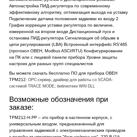
Автонастройка ПИД-регулятора по современному
эффективному алгоритму, оптимизация выхода на уставку
Подключение датчика положения задвижки ко входу 2
График коррекции уставки регулятора по величине,
измеренной на втором входе Дистанционный пуск и
остановка ПИД-регулятора Сигнализация об обрыве в
цепи регулирования (LBA) Встроенный интерфейс RS'485
(протокол ОВЕН, Modbus ASCI/RTU) Конфигурирование
на ПК или с лицевой панели прибора Уровни защиты
настроек для разных групп специалистов
Вы можете скачать бесплатно ПО для прибора ОВЕН
ТРМ212:
,
ОРС-сервер
драйвер для работы со SCADA-
;
системой TRACE MODE
библиотеки WIN DLL
Возможные обозначения при
заказе:
ТРМ212-Н.РР – это прибор в настенном корпусе, с
универсальным входом, предназначенный для
управления задвижкой с электромеханическим приводом
с релейным управлением "больше/меньше", 220 В (1й